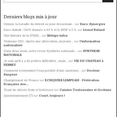
Derniers blogs mis à jour
sur
Ormuz: la bataille du détroit se joue désormais...
Euro-Synergies
sur
Saxe-Anhalt : l'AfD donnée à 43 % et le BSW à 5 %.
Lionel Baland
sur
Une histoire de la STASI...
Métapo infos
sur
Toulouse (31) : Après une altercation, un jeune...
l'information
nationaliste
sur
Dans deux mois, notre revue Synthèse nationale...
SYNTHESE
NATIONALE
sur
Je sais qu'il y a de petites difficultés , mais...
VIE DU CHATEAU à
FERNEY
sur
Comment économiser l’eau potable d’une ancienne...
Docteur
Sangsue
sur
Championnat de France
ECHIQUIER LEMPDAIS - Fédération
Française des...
sur
Toast de chèvre frais et betterave
Cuisine Toulousaine et Occitane
sur
Questionnement (7)
Court, toujours !