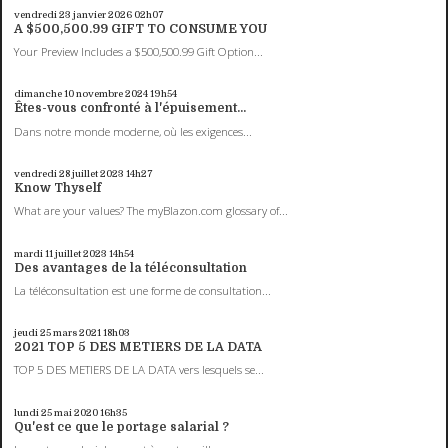
vendredi 23
janvier 2026
02h07
A $500,500.99 GIFT TO CONSUME YOU
Your Preview Includes a $500,500.99 Gift Option...
dimanche 10
novembre 2024
19h54
Êtes-vous confronté à l'épuisement...
Dans notre monde moderne, où les exigences...
vendredi 28
juillet 2023
14h27
Know Thyself
What are your values? The myBlazon.com glossary of...
mardi 11
juillet 2023
14h54
Des avantages de la téléconsultation
La téléconsultation est une forme de consultation...
jeudi 25
mars 2021
18h03
2021 TOP 5 DES METIERS DE LA DATA
TOP 5 DES METIERS DE LA DATA vers lesquels se...
lundi 25
mai 2020
16h35
Qu'est ce que le portage salarial ?