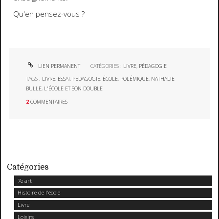
Qu'en pensez-vous ?
LIEN PERMANENT
CATÉGORIES :
LIVRE
,
PÉDAGOGIE
TAGS :
LIVRE
,
ESSAI
,
PEDAGOGIE
,
ÉCOLE
,
POLÉMIQUE
,
NATHALIE
BULLE
,
L'ÉCOLE ET SON DOUBLE
2
COMMENTAIRES
Catégories
7e art
Histoire de l'école
Livre
Loisirs