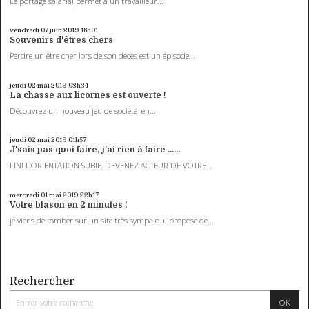
Le portage salarial permet à un travailleur...
vendredi 07
juin 2019
18h01
Souvenirs d'êtres chers
Perdre un être cher lors de son décès est un épisode...
jeudi 02
mai 2019
03h34
La chasse aux licornes est ouverte !
Découvrez un nouveau jeu de société en...
jeudi 02
mai 2019
01h57
J'sais pas quoi faire, j'ai rien à faire ......
FINI L’ORIENTATION SUBIE, DEVENEZ ACTEUR DE VOTRE...
mercredi 01
mai 2019
22h17
Votre blason en 2 minutes !
je viens de tomber sur un site très sympa qui propose de...
Rechercher