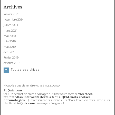
Archives
janvier 2026
novembre 2024
juillet 2023
mars 2021
mai 2020
juin 2019
mai 2019
avril 2019
février 2019
octobre 2018
Toutes les archives
N'oubliez pas de rendre visite à nos sponsor!
SoQuiz.com
SoQuiz permet de créer / partager / utiliser toute sorte d'
exercices
(
,
,
,
multimédias interactifs
texte à trous
QCM
mots croisés
...) Les enseignants suivent leurs élèves, les étudiants suivent leurs
chronologies
résultats!
: à essayer d'urgence !
SoQuiz.com