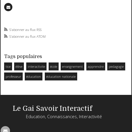
S'abonner au flux RSS
S'abonner au flux ATOM
Tags populaires
tice
élève
interactivite
école
enseignement
apprendre
pedagogie
professeur
éducation
éducation nationale
Le Gai Savoir Interactif
Education, Connaissances, Interactivité