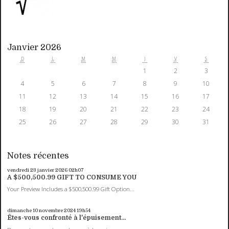
Janvier 2026
D
L
M
M
J
V
S
1
2
3
4
5
6
7
8
9
10
11
12
13
14
15
16
17
18
19
20
21
22
23
24
25
26
27
28
29
30
31
Notes récentes
vendredi 23
janvier 2026
02h07
A $500,500.99 GIFT TO CONSUME YOU
Your Preview Includes a $500,500.99 Gift Option...
dimanche 10
novembre 2024
19h54
Êtes-vous confronté à l'épuisement...