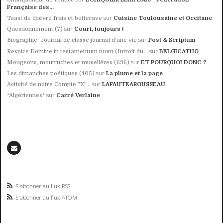
Française des...
sur
Toast de chèvre frais et betterave
Cuisine Toulousaine et Occitane
sur
Questionnement (7)
Court, toujours !
sur
Biographie: Journal de classe journal d'une vie
Post & Scriptum
sur
Respice Domine in testamentum tuum (Introit du...
BELGICATHO
sur
Mougeons, moutruches et muselières (636)
ET POURQUOI DONC ?
sur
Les dimanches poétiques (405)
La plume et la page
sur
Activité de notre Compte ”X”...
LAFAUTEAROUSSEAU
sur
*Algériennes*
Carré Verlaine
S'abonner au flux RSS
S'abonner au flux ATOM