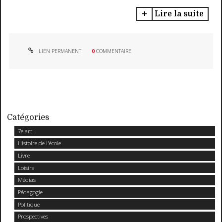
Lire la suite
LIEN PERMANENT
0
COMMENTAIRE
Catégories
7e art
Histoire de l'école
Livre
Loisirs
Médias
Pédagogie
Politique
Prospectives