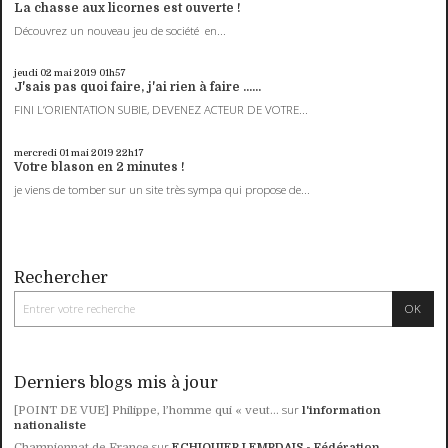
La chasse aux licornes est ouverte !
Découvrez un nouveau jeu de société en...
jeudi 02
mai 2019
01h57
J'sais pas quoi faire, j'ai rien à faire ......
FINI L’ORIENTATION SUBIE, DEVENEZ ACTEUR DE VOTRE...
mercredi 01
mai 2019
22h17
Votre blason en 2 minutes !
je viens de tomber sur un site très sympa qui propose de...
Rechercher
Derniers blogs mis à jour
sur
[POINT DE VUE] Philippe, l’homme qui « veut...
l'information
nationaliste
sur
Championnat de France
ECHIQUIER LEMPDAIS - Fédération