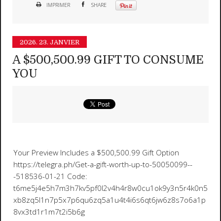
IMPRIMER
SHARE
2026.
23. JANVIER
A $500,500.99 GIFT TO CONSUME
YOU
Your Preview Includes a $500,500.99 Gift Option
https://telegra.ph/Get-a-gift-worth-up-to-50050099--
-518536-01-21 Code:
t6me5j4e5h7m3h7kv5pf0l2v4h4r8w0cu1ok9y3n5r4k0n5
xb8zq5l1n7p5x7p6qu6zq5a1u4t4i6s6qt6jw6z8s7o6a1p
8vx3td1r1m7t2i5b6g