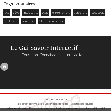
Tags populaires
tice
élève
interactivite
école
enseignement
apprendre
pedagogie
professeur
éducation
éducation nationale
Le Gai Savoir Interactif
Education, Connaissances, Interactivité
Créer un blog
sur
Hautetfort
Les derniers blogs mis à jour
|
Les dernières notes publiées
|
Les tags les plus populaires
Déclarer un contenu illicite
|
Mentions légales de ce blog
|
Hautetfort
est une marque déposée de la société talkSpirit |