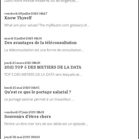
Dans notre monde moderne, où les exigences...
vendredi 28
juillet 2023
14h27
Know Thyself
What are your values? The myBlazon.com glossary of...
mardi 11
juillet 2023
14h54
Des avantages de la téléconsultation
La téléconsultation est une forme de consultation...
jeudi 25
mars 2021
18h03
2021 TOP 5 DES METIERS DE LA DATA
TOP 5 DES METIERS DE LA DATA vers lesquels se...
lundi 25
mai 2020
16h35
Qu'est ce que le portage salarial ?
Le portage salarial permet à un travailleur...
vendredi 07
juin 2019
18h01
Souvenirs d'êtres chers
Perdre un être cher lors de son décès est un épisode...
jeudi 02
mai 2019
03h34